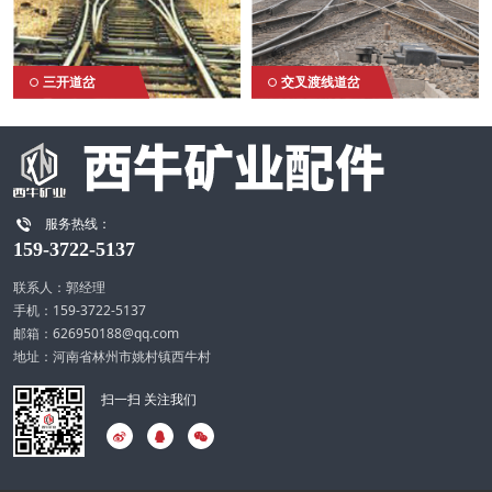
三开道岔
交叉渡线道岔

服务热线：
159-3722-5137
联系人：郭经理
手机：159-3722-5137
邮箱：626950188@qq.com
地址：河南省林州市姚村镇西牛村
扫一扫 关注我们


