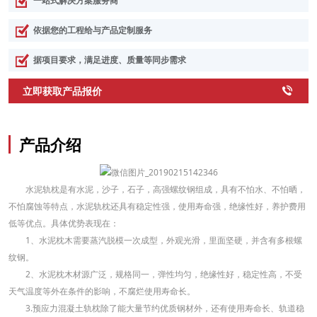
一站式解决方案服务商
坚硬，并含有多根螺纹钢。2、水泥枕木材源广泛，规格同一，弹性均匀，绝缘
性好，稳定性高，不受天气温度等外在条件的影响，不腐烂使用寿命长。3.预应
依据您的工程给与产品定制服务
力混凝土轨枕除了能大量节约优质钢材外，还有使用寿命长、轨道稳定性好，能
满足高速、大运量要求等优点。
据项目要求，满足进度、质量等同步需求

立即获取产品报价
产品介绍
水泥轨枕是有水泥，沙子，石子，高强螺纹钢组成，具有不怕水、不怕晒，
不怕腐蚀等特点，水泥轨枕还具有稳定性强，使用寿命强，绝缘性好，养护费用
低等优点。具体优势表现在：
1、水泥枕木需要蒸汽脱模一次成型，外观光滑，里面坚硬，并含有多根螺
纹钢。
2、水泥枕木材源广泛，规格同一，弹性均匀，绝缘性好，稳定性高，不受
天气温度等外在条件的影响，不腐烂使用寿命长。
3.预应力混凝土轨枕除了能大量节约优质钢材外，还有使用寿命长、轨道稳